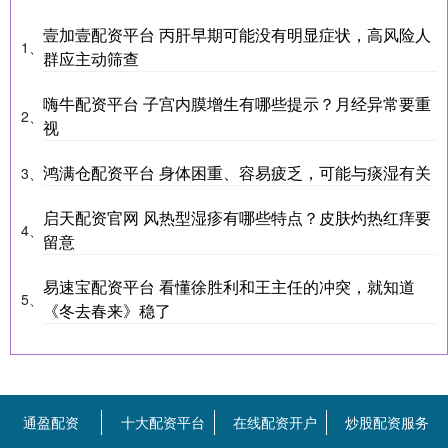
壹加壹配资平台 丙肝早期可能没有明显症状，高风险人
1、
群应主动筛查
嗨牛配资平台 子宫内膜增生有哪些提示？月经异常要重
2、
视
鸿满仓配资平台 身体困重、容易疲乏，可能与痰湿有关
3、
启天配资官网 风热型湿疹有哪些特点？皮肤灼热红痒要
4、
留意
易速宝配资平台 看懂徐胜利和王主任的冲突，就知道
5、
《冬去春来》稳了
通盈配资
十大配资平台
在线配资开户
炒股配资服务