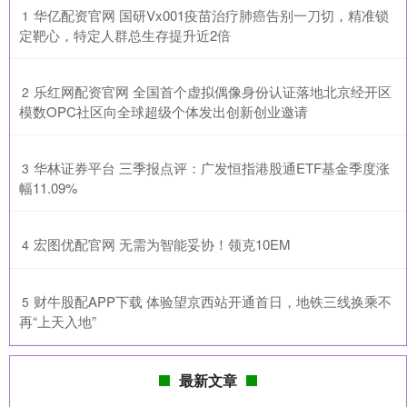
​华亿配资官网 国研Vx001疫苗治疗肺癌告别一刀切，精准锁
1
定靶心，特定人群总生存提升近2倍
​乐红网配资官网 全国首个虚拟偶像身份认证落地北京经开区
2
模数OPC社区向全球超级个体发出创新创业邀请
​华林证券平台 三季报点评：广发恒指港股通ETF基金季度涨
3
幅11.09%
​宏图优配官网 无需为智能妥协！领克10EM
4
​财牛股配APP下载 体验望京西站开通首日，地铁三线换乘不
5
再“上天入地”
最新文章