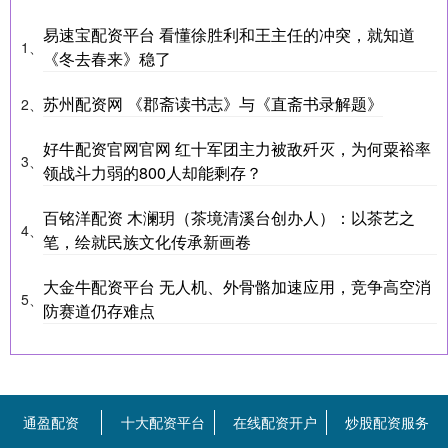
易速宝配资平台 看懂徐胜利和王主任的冲突，就知道
1、
《冬去春来》稳了
苏州配资网 《郡斋读书志》与《直斋书录解题》
2、
好牛配资官网官网 红十军团主力被敌歼灭，为何粟裕率
3、
领战斗力弱的800人却能剩存？
百铭洋配资 木澜玥（茶境清溪台创办人）：以茶艺之
4、
笔，绘就民族文化传承新画卷
大金牛配资平台 无人机、外骨骼加速应用，竞争高空消
5、
防赛道仍存难点
通盈配资
十大配资平台
在线配资开户
炒股配资服务