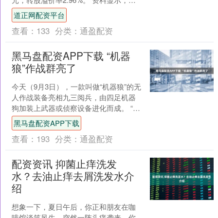
通转债信用级别为“AA-”，债券期限....
道正网配资平台
查看：
133
分类：
通盈配资
黑马盘配资APP下载 “机器
狼”作战群亮了
今天（9月3日），一款叫做“机器狼”的无
人作战装备亮相九三阅兵，由四足机器
狗加装上武器或侦察设备进化而成。 “机
器狼”无人战车。据央视视频截图 “机器
黑马盘配资APP下载
狼”出现在....
查看：
193
分类：
通盈配资
配资资讯 抑菌止痒洗发
水？去油止痒去屑洗发水介
绍
想象一下，夏日午后，你正和朋友在咖
啡馆谈笑风生，突然一阵头痒袭来，你