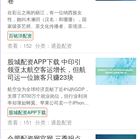
卷
在彩云之南的丽江，有一位纳西族女
性，她叫木澜玥（汉名：和珊珊），国
家级茶艺师、茶文化传播者、茶境清溪
台创办人。她不仅承载着木府后人的荣
百铭洋配资
耀与责任，更以九三学社社员....
查看：
152
分类：
通盈配资
股城配资APP下载 中印引
领亚太航空客运增长，但航
司运一位旅客只赚23块
航空业为全球经济贡献了近4%的GDP，
支撑了8700万个就业岗位，但行业利润
率却薄如蝉翼。苹果公司卖一个iPhone
手机壳赚的钱，比航空公司运送一位旅
股城配资APP下载
客赚的7.....
查看：
151
分类：
通盈配资
合肥配资网官网 三季报点