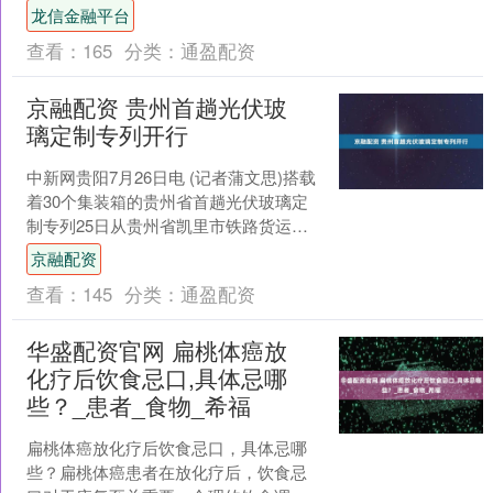
动平台表示，公司在人工智能领....
龙信金融平台
查看：
165
分类：
通盈配资
京融配资 贵州首趟光伏玻
璃定制专列开行
中新网贵阳7月26日电 (记者蒲文思)搭载
着30个集装箱的贵州省首趟光伏玻璃定
制专列25日从贵州省凯里市铁路货运场
开行。此趟专列计划开往江苏省东灶
京融配资
港，再通过铁海....
查看：
145
分类：
通盈配资
华盛配资官网 扁桃体癌放
化疗后饮食忌口,具体忌哪
些？_患者_食物_希福
扁桃体癌放化疗后饮食忌口，具体忌哪
些？扁桃体癌患者在放化疗后，饮食忌