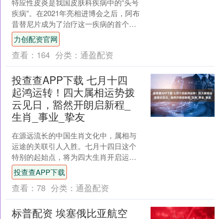
特应性皮炎是我国皮肤科疾病中的“头号
疾病”。在2021年亮相进博会之后，阿布
昔替尼片成为了治疗这一疾病的首个高
选择性JAK1抑制剂。记者....
力创配资官网
查看：
164
分类：
通盈配资
投查查APP下载 七月十四
起鸿运转！四大属相运势拨
云见日，豁然开朗启新程_
生肖_事业_挚友
在源远流长的中国生肖文化中，属相与
运途的关联引人入胜。七月十四日这个
特别的起始点，将为四大生肖开启运势
崭新篇章，他们的生活恍若被明灯照
投查查APP下载
亮，天地豁然开朗，思绪得以....
查看：
78
分类：
通盈配资
标普配资 埃塞俄比亚航空