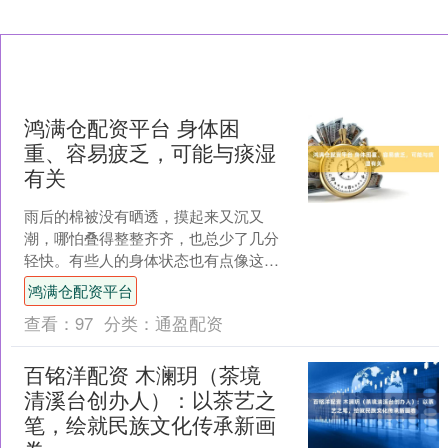
鸿满仓配资平台 身体困
重、容易疲乏，可能与痰湿
有关
雨后的棉被没有晒透，摸起来又沉又
潮，哪怕叠得整整齐齐，也总少了几分
轻快。有些人的身体状态也有点像这
样：早晨醒来不够清爽，白天总想坐
鸿满仓配资平台
着，四肢发沉，做点小事就觉得累....
查看：
97
分类：
通盈配资
百铭洋配资 木澜玥（茶境
清溪台创办人）：以茶艺之
笔，绘就民族文化传承新画