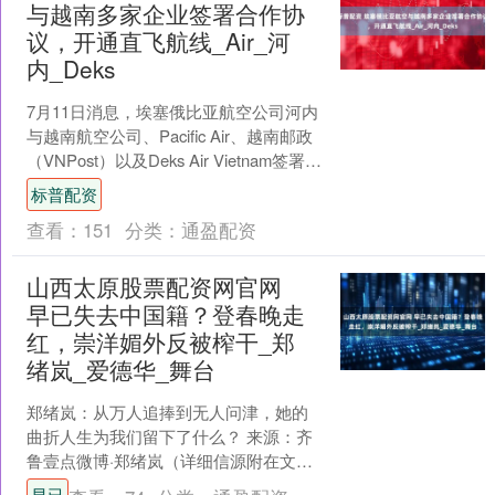
与越南多家企业签署合作协
议，开通直飞航线_Air_河
内_Deks
7月11日消息，埃塞俄比亚航空公司河内
与越南航空公司、Pacific Air、越南邮政
（VNPost）以及Deks Air Vietnam签署合
作备忘录。埃塞俄....
标普配资
查看：
151
分类：
通盈配资
山西太原股票配资网官网
早已失去中国籍？登春晚走
红，崇洋媚外反被榨干_郑
绪岚_爱德华_舞台
郑绪岚：从万人追捧到无人问津，她的
曲折人生为我们留下了什么？ 来源：齐
鲁壹点微博·郑绪岚（详细信源附在文
末） 文/子月水 编辑/子月水 展开剩余
早已