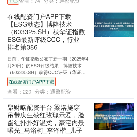
查看：
74
分类：
通盈配资
89% 她是80....
在线配资门户APP下载
【ESG动态】博隆技术
（603325.SH）获华证指数
ESG最新评级CCC，行业
排名第386
日前，华证指数公布了新一期（2025年4
月30日）的ESG评级结果，博隆技术
（603325.SH）获得CCC评级（华证指
数评级为C起至AAA九档，C为最低档，
在线配资门户APP下载
A....
查看：
220
分类：
通盈配资
聚财略配资平台 梁洛施穿
吊带庆生获红玫瑰示爱，脸
蛋红扑扑好温柔，豪宅内景
曝光_马浴柯_李泽楷_儿子