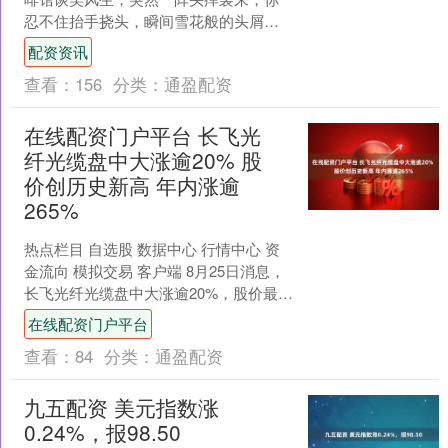
忍不住抬手挠头，瞬间雪花般的头屑飘
落肩头，头皮还微微发红，尴尬得只想
配资资讯
找个地缝钻进去。头油、头....
查看：
156
分类：
通盈配资
在线配资门户平台 长飞光
纤光缆盘中大涨逾20% 股
价创历史新高 年内涨逾
265%
热点栏目 自选股 数据中心 行情中心 资
金流向 模拟交易 客户端 8月25日消息，
长飞光纤光缆盘中大涨逾20%，股价最高
触及44.86港元，创历史新高，年内该
在线配资门户平台
股....
查看：
84
分类：
通盈配资
九五配资 美元指数涨
0.24%，报98.50