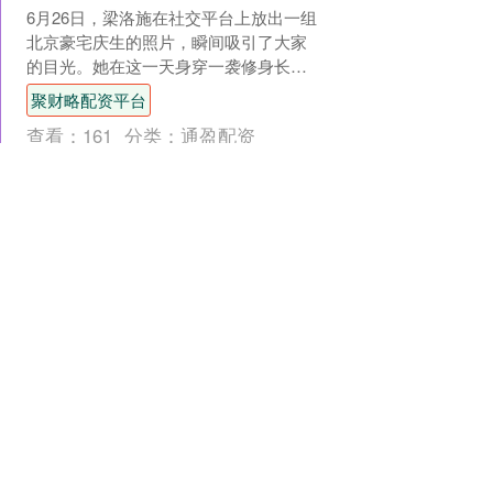
6月26日，梁洛施在社交平台上放出一组
北京豪宅庆生的照片，瞬间吸引了大家
的目光。她在这一天身穿一袭修身长
裙，曲线玲珑，身材依旧保持得堪称完
聚财略配资平台
美。脸上泛着红晕，笑容....
查看：
161
分类：
通盈配资
盈为国际配资官网 天宇股
份（300702）新增一起对
外投资，被投资公司为浙江
天宇药业股份有限公司
本站消息，根据天眼查APP显示，天宇
股份（300702）新增一起对外投资事
件，被投资公司为浙江天宇药业股份有
限公司，法定代表人屠勇军，投资占比
盈为国际配资官网
为1.16%。该公....
查看：
133
分类：
通盈配资
南京配资网平台 《五哈》