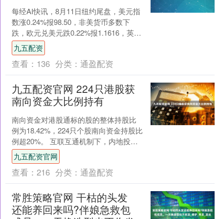
每经AI快讯，8月11日纽约尾盘，美元指
数涨0.24%报98.50，非美货币多数下
跌，欧元兑美元跌0.22%报1.1616，英镑
兑美元跌0.12%报1.3432....
九五配资
查看：
136
分类：
通盈配资
九五配资官网 224只港股获
南向资金大比例持有
南向资金对港股通标的股的整体持股比
例为18.42%，224只个股南向资金持股比
例超20%。 互联互通机制下，内地投资
者成为港股市场的重要参与者。证券时
九五配资官网
报数据宝统....
查看：
216
分类：
通盈配资
常胜策略官网 干枯的头发
还能养回来吗?伴娘急救包