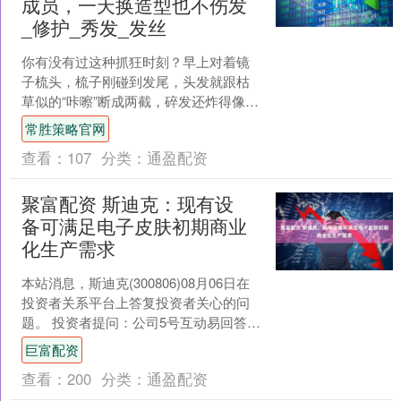
成员，一天换造型也不伤发
_修护_秀发_发丝
你有没有过这种抓狂时刻？早上对着镜
子梳头，梳子刚碰到发尾，头发就跟枯
草似的“咔嚓”断成两截，碎发还炸得像鸡
窝，怎么压都压不下去。更离谱的是，
常胜策略官网
明明刚洗完头，头发却....
查看：
107
分类：
通盈配资
聚富配资 斯迪克：现有设
备可满足电子皮肤初期商业
化生产需求
本站消息，斯迪克(300806)08月06日在
投资者关系平台上答复投资者关心的问
题。 投资者提问：公司5号互动易回答电
子皮肤探索适配技术方案并同步筹备样
巨富配资
品开发，....
查看：
200
分类：
通盈配资