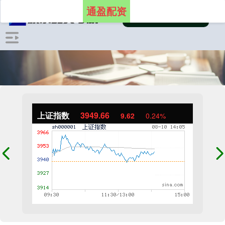
通盈配资
上证指数
3949.66
9.62
0.24%