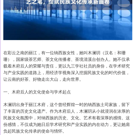
在彩云之南的丽江，有一位纳西族女性，她叫木澜玥（汉名：和珊
珊），国家级茶艺师、茶文化传播者、茶境清溪台创办人。她不仅承
载着木府后人的荣耀与责任，更以九三学社社员的身份，在学术研究
与产业实践的道路上，用经济学视角深入挖掘民族文化的时代价值，
让云南的好茶、好物走出大山，走向世界。
一、木府后人的文化使命与学术起点
木澜玥出身于丽江木府，这个曾经辉煌一时的纳西族土司家族，留下
了丰富的历史文化遗产。作为木府后人，木澜玥从小就浸润在浓厚的
民族文化氛围中，对纳西族的历史、文化、艺术有着深厚的感情。这
份感情，不仅成为她日后学术研究和产业实践的内在动力，更让她肩
负起民族文化传承的使命与情怀。