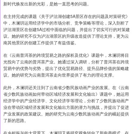
新时代焕发出新的光彩，是她一直思考的问题。
在主持完成的课题《关于泸沽湖创建5A景区存在的问题及对策研究》
中，木澜玥运用经济学中的市场分析、竞争策略等理论，深入剖析了
泸沽湖景区在创建5A过程中面临的问题，并提出了切实可行的对策建
议。她的研究不仅为泸沽湖景区的升级改造提供了理论支持，更为云
南其他景区的创建工作提供了有益借鉴。
在《云南普洱茶的跨境贸易之路的探析及优化》课题中，木澜玥将目
光投向了云南的普洱茶产业。她通过深入调研，分析了普洱茶在跨境
贸易中的优势与劣势，提出了优化贸易路径、提升品牌价值的策略建
议。她的研究为云南普洱茶走向世界提供了有力的理论支撑。
此外，木澜玥还关注到了云南省少数民族动画产业的发展。在《云南
省少数民族动画如何带动区域经济发展和文化输出》课题中，她运用
经济学中的产业经济学、文化经济学等理论，分析了少数民族动画产
业在带动区域经济发展和文化输出方面的潜力与挑战，并提出了促进
产业发展的政策建议。她的研究为云南少数民族动画产业的崛起提供
了新的思路。
在乡村振兴的大背景下，木澜玥又将研究视角转向了新电商模式。在