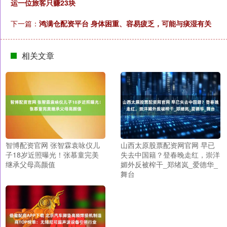
运一位旅客只赚23块
下一篇：
鸿满仓配资平台 身体困重、容易疲乏，可能与痰湿有关
相关文章
智博配资官网 张智霖袁咏仪儿
山西太原股票配资网官网 早已
子18岁近照曝光！张慕童完美
失去中国籍？登春晚走红，崇洋
继承父母高颜值
媚外反被榨干_郑绪岚_爱德华_
舞台