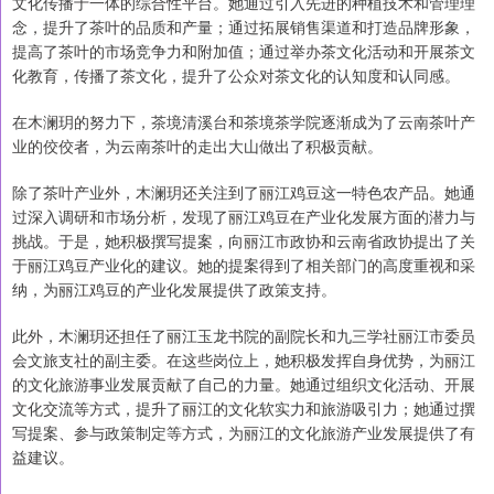
文化传播于一体的综合性平台。她通过引入先进的种植技术和管理理
念，提升了茶叶的品质和产量；通过拓展销售渠道和打造品牌形象，
提高了茶叶的市场竞争力和附加值；通过举办茶文化活动和开展茶文
化教育，传播了茶文化，提升了公众对茶文化的认知度和认同感。
在木澜玥的努力下，茶境清溪台和茶境茶学院逐渐成为了云南茶叶产
业的佼佼者，为云南茶叶的走出大山做出了积极贡献。
除了茶叶产业外，木澜玥还关注到了丽江鸡豆这一特色农产品。她通
过深入调研和市场分析，发现了丽江鸡豆在产业化发展方面的潜力与
挑战。于是，她积极撰写提案，向丽江市政协和云南省政协提出了关
于丽江鸡豆产业化的建议。她的提案得到了相关部门的高度重视和采
纳，为丽江鸡豆的产业化发展提供了政策支持。
此外，木澜玥还担任了丽江玉龙书院的副院长和九三学社丽江市委员
会文旅支社的副主委。在这些岗位上，她积极发挥自身优势，为丽江
的文化旅游事业发展贡献了自己的力量。她通过组织文化活动、开展
文化交流等方式，提升了丽江的文化软实力和旅游吸引力；她通过撰
写提案、参与政策制定等方式，为丽江的文化旅游产业发展提供了有
益建议。