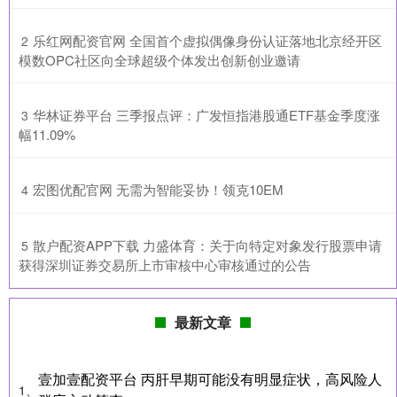
​乐红网配资官网 全国首个虚拟偶像身份认证落地北京经开区
2
模数OPC社区向全球超级个体发出创新创业邀请
​华林证券平台 三季报点评：广发恒指港股通ETF基金季度涨
3
幅11.09%
​宏图优配官网 无需为智能妥协！领克10EM
4
​散户配资APP下载 力盛体育：关于向特定对象发行股票申请
5
获得深圳证券交易所上市审核中心审核通过的公告
最新文章
壹加壹配资平台 丙肝早期可能没有明显症状，高风险人
1、