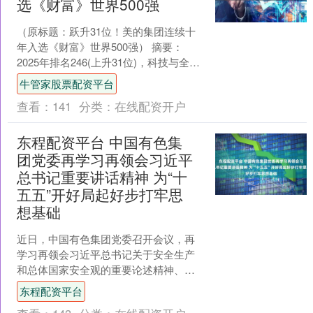
选《财富》世界500强
（原标题：跃升31位！美的集团连续十
年入选《财富》世界500强） 摘要：
2025年排名246(上升31位)，科技与全球
化双轮驱动高质量发展 7月29日，
牛管家股票配资平台
2025....
查看：
141
分类：
在线配资开户
东程配资平台 中国有色集
团党委再学习再领会习近平
总书记重要讲话精神 为“十
五五”开好局起好步打牢思
想基础
近日，中国有色集团党委召开会议，再
学习再领会习近平总书记关于安全生产
和总体国家安全观的重要论述精神、在
全国国有企业党的建设工作会议上发表
东程配资平台
的重要讲话精神，认真传达....