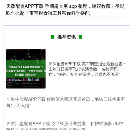
天载配资APP下载 孕期超实用 app 整理，建议收藏！孕期
吃什么愁？宝宝树食谱工具帮你科学搭配
推荐资讯
沪深配资APP下载 美军调查报告最新披露：
去年驻日美军飞行表演曾致一名教师死
亡，“任务计划存在漏洞，监督也不充分”
​财牛股配APP下载 体验望京西站开通首日，地铁三线换乘不
1
再“上天入地”
​财汇盈配资APP下载 悦己经济商业提案丨私护冲洗器+氢中
2
药耗材 技术创新与营销驱动的私护新生态