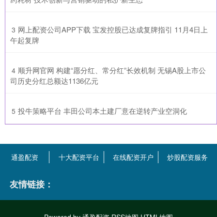
​网上配资公司APP下载 宝发控股已达成复牌指引 11月4日上
3
午起复牌
​顺升网官网 构建“愿分红、常分红”长效机制 无锡A股上市公
4
司历史分红总额达1136亿元
​投牛策略平台 丰田公司本土建厂意在逆转产业空洞化
5
通盈配资
十大配资平台
在线配资开户
炒股配资服务
友情链接：
Powered by
通盈配资
RSS地图
HTML地图