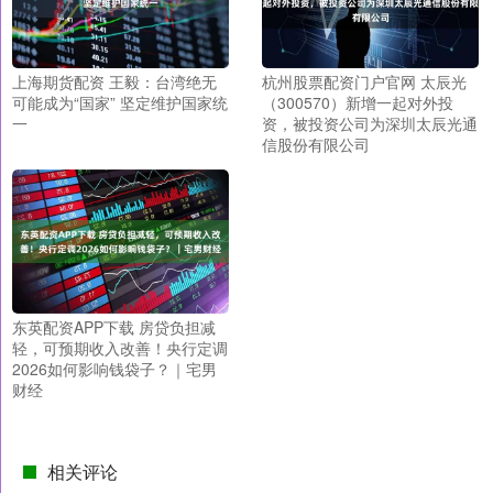
上海期货配资 王毅：台湾绝无
杭州股票配资门户官网 太辰光
可能成为“国家” 坚定维护国家统
（300570）新增一起对外投
一
资，被投资公司为深圳太辰光通
信股份有限公司
东英配资APP下载 房贷负担减
轻，可预期收入改善！央行定调
2026如何影响钱袋子？｜宅男
财经
相关评论