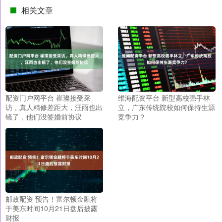
相关文章
配资门户网平台 崔璨接受采
维海配资平台 新型高校强手林
访，真人精修差距大，汪雨也出
立，广东传统院校如何保持生源
镜了，他们没签婚前协议
竞争力？
邮政配资 预告！富尔顿金融将
于美东时间10月21日盘后披露
财报