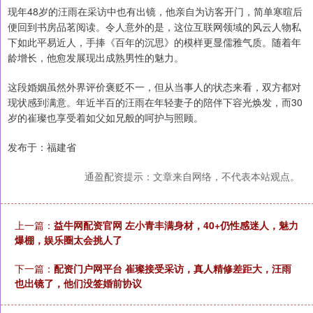
现年48岁的汪雨在采访中也有出镜，他亲自为访客开门，简单寒暄后
便回到书房品茗阅读。令人意外的是，这位互联网领域的风云人物私
下如此平易近人，手捧《百年的沉思》的模样更显儒雅气质。随着年
龄增长，他愈发展现出成熟男性的魅力。
这段婚姻虽然外界评价褒贬不一，但从当事人的状态来看，双方都对
现状感到满意。年近半百的汪雨在年轻妻子的陪伴下容光焕发，而30
岁的崔璨也享受着如父如兄般的呵护与照顾。
发布于：福建省
通盈配资提示：文章来自网络，不代表本站观点。
上一篇：
益牛网配资官网 左小青丰满身材，40+仍性感迷人，魅力
爆棚，娱乐圈太会挑人了
下一篇：
配资门户网平台 崔璨接受采访，真人精修差距大，汪雨
也出镜了，他们没签婚前协议