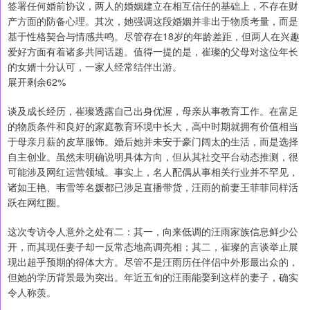
签署任何婚前协议，两人的婚姻建立在相互信任的基础上，不存在财
产方面的防备心理。其次，她强调这段婚姻并非出于物质考量，而是
基于性格契合与情感共鸣。尽管存在18岁的年龄差距，但两人在兴趣
爱好方面有着诸多共同话题。值得一提的是，崔璨的父母对这位年长
的女婿十分认可，一家人经常结伴出游。
展开剩余62%
谈及成长经历，崔璨透露自己出身优渥，母亲从事教育工作。在富足
的物质条件和良好的家庭教育环境中长大，高中时期就拥有价值相当
于母亲月薪的皮草服饰。婚后她并未安于豪门阔太的生活，而是选择
自主创业。虽然未明确说明具体方向，但从其社交平台动态推测，很
可能涉及网红运营领域。事实上，名人配偶从事相关行业并不罕见，
诸如王艳、韦雪等名媛都已涉足直播带货，汪雨的前妻王菲菲同样活
跃在网红圈。
这次专访令人意外之处有二：其一，向来低调的汪雨家族信息鲜少公
开，而其现任妻子却一反常态地高调亮相；其二，崔璨的言谈举止展
现出超乎预期的得体大方。尽管不是汪雨历任伴侣中外形最出众的，
但她的学历背景最为突出。年近五旬的汪雨能娶到这样的妻子，确实
令人称羡。