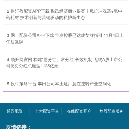
​财汇盈配资APP下载 悦己经济商业提案丨私护冲洗器+氢中
2
药耗材 技术创新与营销驱动的私护新生态
​网上配资公司APP下载 宝发控股已达成复牌指引 11月4日上
3
午起复牌
​顺升网官网 构建“愿分红、常分红”长效机制 无锡A股上市公
4
司历史分红总额达1136亿元
​投牛策略平台 丰田公司本土建厂意在逆转产业空洞化
5
通盈配资
十大配资平台
在线配资开户
炒股配资服务
友情链接：