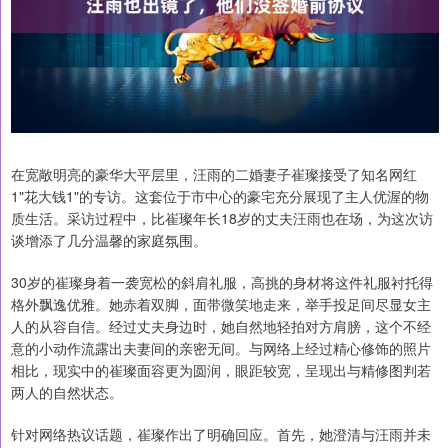
在宽敞明亮的豪华大平层里，汪雨的二婚妻子崔璨接受了知名网红
1"花大钱1"的专访。这套位于市中心的豪宅充分展现了主人优渥的物
质生活。采访过程中，比崔璨年长18岁的丈夫汪雨也在场，为这次访
谈增添了几分温馨的家庭氛围。
30岁的崔璨身着一袭宽松的斜肩礼服，高挑的身材将这件礼服衬托得
格外飘逸优雅。她赤着双脚，面带微笑地走来，举手投足间尽显女主
人的从容自信。经过丈夫身边时，她自然地轻拍对方肩膀，这个不经
意的小动作流露出夫妻间的亲密无间。与网络上经过精心修饰的照片
相比，现实中的崔璨面容更为圆润，眼距较宽，呈现出与精修图判若
两人的自然状态。
针对网络热议话题，崔璨作出了明确回应。首先，她澄清与汪雨并未