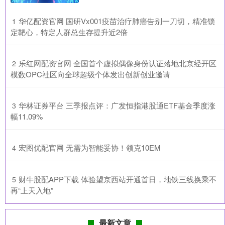
​华亿配资官网 国研Vx001疫苗治疗肺癌告别一刀切，精准锁
1
定靶心，特定人群总生存提升近2倍
​乐红网配资官网 全国首个虚拟偶像身份认证落地北京经开区
2
模数OPC社区向全球超级个体发出创新创业邀请
​华林证券平台 三季报点评：广发恒指港股通ETF基金季度涨
3
幅11.09%
​宏图优配官网 无需为智能妥协！领克10EM
4
​财牛股配APP下载 体验望京西站开通首日，地铁三线换乘不
5
再“上天入地”
最新文章