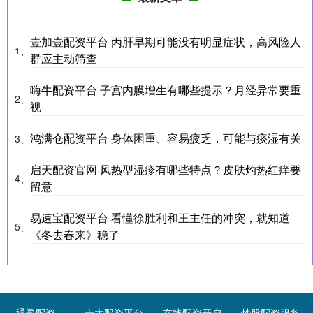
壹加壹配资平台 丙肝早期可能没有明显症状，高风险人
1、
群应主动筛查
嗨牛配资平台 子宫内膜增生有哪些提示？月经异常要重
2、
视
鸿满仓配资平台 身体困重、容易疲乏，可能与痰湿有关
3、
启天配资官网 风热型湿疹有哪些特点？皮肤灼热红痒要
4、
留意
易速宝配资平台 看懂徐胜利和王主任的冲突，就知道
5、
《冬去春来》稳了
通盈配资
十大配资平台
在线配资开户
炒股配资服务