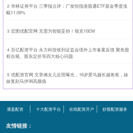
​华林证券平台 三季报点评：广发恒指港股通ETF基金季度涨
2
幅11.09%
​宏图优配官网 无需为智能妥协！领克10EM
3
​百亿配资平台 永力科技收到证监会境外上市备案反馈 聚焦股
4
权合规、股东定价等四大核心问题
​优配资官网 文章俩女儿近照曝光，16岁爱马越长越爸爸，妹
5
妹复刻马伊琍高颜值
通盈配资
十大配资平台
在线配资开户
炒股配资服务
友情链接：