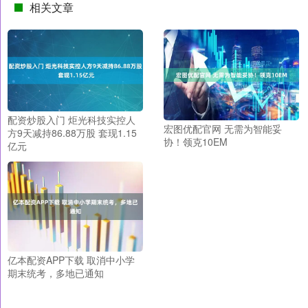
相关文章
配资炒股入门 炬光科技实控人
宏图优配官网 无需为智能妥
方9天减持86.88万股 套现1.15
协！领克10EM
亿元
亿本配资APP下载 取消中小学
期末统考，多地已通知