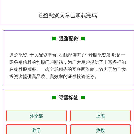
通盈配资文章已加载完成
通盈配资
通盈配资_十大配资平台_在线配资开户_炒股配资服务:是一
家备受信赖的炒股门户网站，为广大用户提供了丰富多样的
在线炒股服务。一家全球领先的互联网券商，致力于为广大
投资者提供高品质、高效率的证券投资服务。
话题标签
外交部
上海
养子
热搜