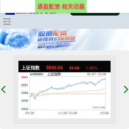
通盈配资 相关话题
上证指数
3940.04
39.68
1.02%