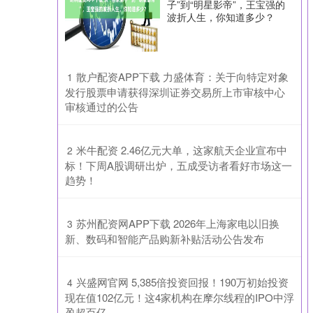
子”到“明星影帝”，王宝强的
波折人生，你知道多少？
​散户配资APP下载 力盛体育：关于向特定对象
1
发行股票申请获得深圳证券交易所上市审核中心
审核通过的公告
​米牛配资 2.46亿元大单，这家航天企业宣布中
2
标！下周A股调研出炉，五成受访者看好市场这一
趋势！
​苏州配资网APP下载 2026年上海家电以旧换
3
新、数码和智能产品购新补贴活动公告发布
​兴盛网官网 5,385倍投资回报！190万初始投资
4
现在值102亿元！这4家机构在摩尔线程的IPO中浮
盈超百亿