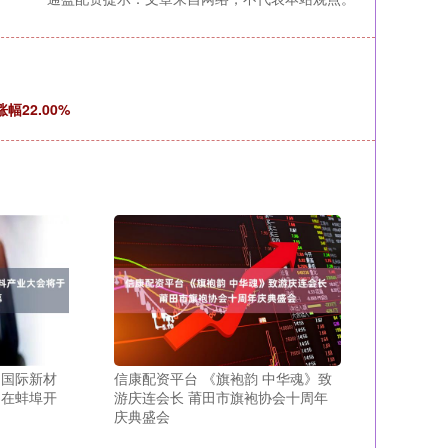
22.00%
届国际新材
信康配资平台 《旗袍韵 中华魂》致
日在蚌埠开
游庆连会长 莆田市旗袍协会十周年
庆典盛会