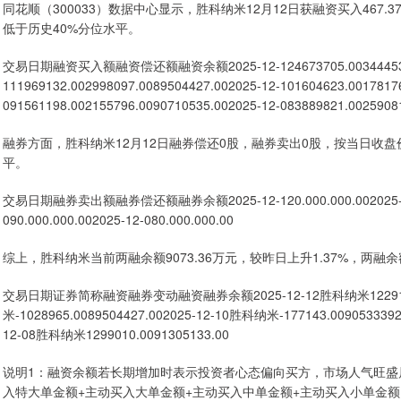
同花顺（300033）数据中心显示，胜科纳米12月12日获融资买入467.3
低于历史40%分位水平。
交易日期融资买入额融资偿还额融资余额2025-12-124673705.003444534.00
111969132.002998097.0089504427.002025-12-101604623.0017817
091561198.002155796.0090710535.002025-12-083889821.0025908
融券方面，胜科纳米12月12日融券偿还0股，融券卖出0股，按当日收盘
平。
交易日期融券卖出额融券偿还额融券余额2025-12-120.000.000.002025-12-110.
090.000.000.002025-12-080.000.000.00
综上，胜科纳米当前两融余额9073.36万元，较昨日上升1.37%，两融
交易日期证券简称融资融券变动融资融券余额2025-12-12胜科纳米1229171.00
米-1028965.0089504427.002025-12-10胜科纳米-177143.0090533392
12-08胜科纳米1299010.0091305133.00
说明1：融资余额若长期增加时表示投资者心态偏向买方，市场人气旺盛
入特大单金额+主动买入大单金额+主动买入中单金额+主动买入小单金额